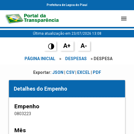
Prefeitura de Lagoa do Piauí
Última atualização em 23/07/2026 13:08
A+
A-
PÁGINA INICIAL
»
DESPESAS
» DESPESA
Exportar:
JSON
|
CSV
|
EXCEL
|
PDF
Detalhes do Empenho
Empenho
0803223
Mês