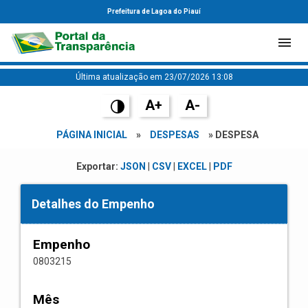
Prefeitura de Lagoa do Piauí
Última atualização em 23/07/2026 13:08
A+
A-
PÁGINA INICIAL
»
DESPESAS
» DESPESA
Exportar:
JSON
|
CSV
|
EXCEL
|
PDF
Detalhes do Empenho
Empenho
0803215
Mês