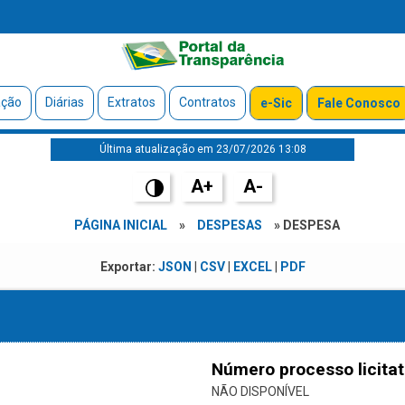
ação
Diárias
Extratos
Contratos
e-Sic
Fale Conosco
Última atualização em 23/07/2026 13:08
A+
A-
PÁGINA INICIAL
»
DESPESAS
» DESPESA
Exportar:
JSON
|
CSV
|
EXCEL
|
PDF
Número processo licitat
NÃO DISPONÍVEL