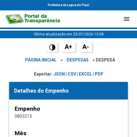
Prefeitura de Lagoa do Piauí
Última atualização em 23/07/2026 13:08
A+
A-
PÁGINA INICIAL
»
DESPESAS
» DESPESA
Exportar:
JSON
|
CSV
|
EXCEL
|
PDF
Detalhes do Empenho
Empenho
0803213
Mês