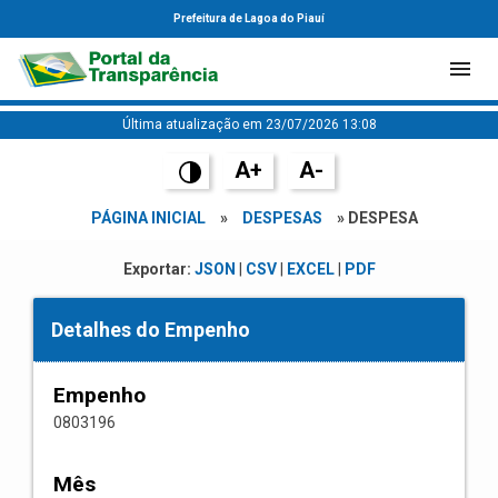
Prefeitura de Lagoa do Piauí
Última atualização em 23/07/2026 13:08
A+
A-
PÁGINA INICIAL
»
DESPESAS
» DESPESA
Exportar:
JSON
|
CSV
|
EXCEL
|
PDF
Detalhes do Empenho
Empenho
0803196
Mês