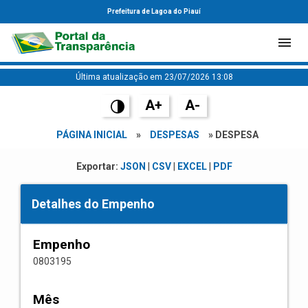
Prefeitura de Lagoa do Piauí
Última atualização em 23/07/2026 13:08
A+
A-
PÁGINA INICIAL
»
DESPESAS
» DESPESA
Exportar:
JSON
|
CSV
|
EXCEL
|
PDF
Detalhes do Empenho
Empenho
0803195
Mês