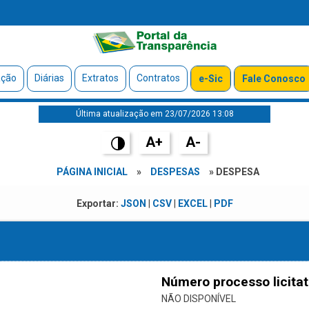
ação
Diárias
Extratos
Contratos
e-Sic
Fale Conosco
Última atualização em 23/07/2026 13:08
A+
A-
PÁGINA INICIAL
»
DESPESAS
» DESPESA
Exportar:
JSON
|
CSV
|
EXCEL
|
PDF
Número processo licitat
NÃO DISPONÍVEL