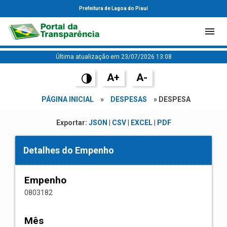
Prefeitura de Lagoa do Piauí
Última atualização em 23/07/2026 13:08
A+
A-
PÁGINA INICIAL
»
DESPESAS
» DESPESA
Exportar:
JSON
|
CSV
|
EXCEL
|
PDF
Detalhes do Empenho
Empenho
0803182
Mês