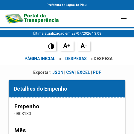
Prefeitura de Lagoa do Piauí
Última atualização em 23/07/2026 13:08
A+
A-
PÁGINA INICIAL
»
DESPESAS
» DESPESA
Exportar:
JSON
|
CSV
|
EXCEL
|
PDF
Detalhes do Empenho
Empenho
0803180
Mês