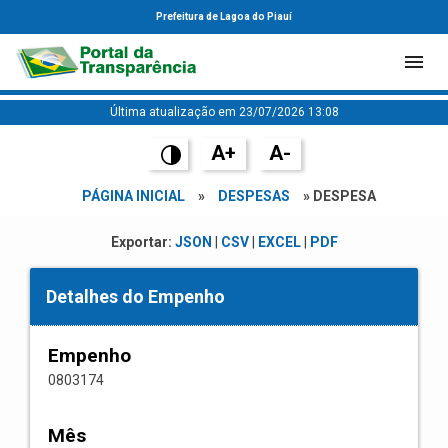
Prefeitura de Lagoa do Piauí
Última atualização em 23/07/2026 13:08
A+
A-
PÁGINA INICIAL
»
DESPESAS
» DESPESA
Exportar:
JSON
|
CSV
|
EXCEL
|
PDF
Detalhes do Empenho
Empenho
0803174
Mês