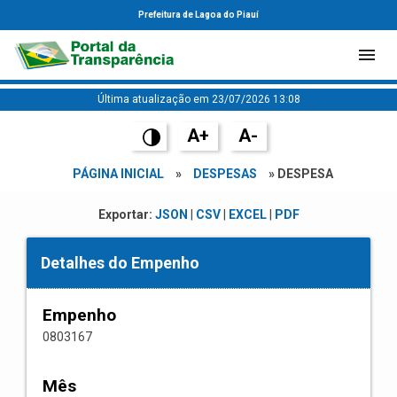
Prefeitura de Lagoa do Piauí
Última atualização em 23/07/2026 13:08
A+
A-
PÁGINA INICIAL
»
DESPESAS
» DESPESA
Exportar:
JSON
|
CSV
|
EXCEL
|
PDF
Detalhes do Empenho
Empenho
0803167
Mês