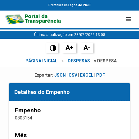
Prefeitura de Lagoa do Piauí
Última atualização em 23/07/2026 13:08
A+
A-
PÁGINA INICIAL
»
DESPESAS
» DESPESA
Exportar:
JSON
|
CSV
|
EXCEL
|
PDF
Detalhes do Empenho
Empenho
0803154
Mês