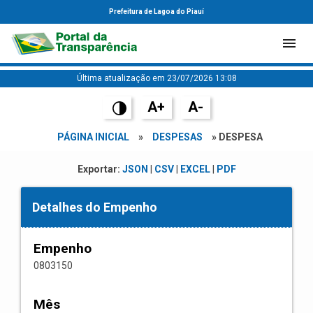
Prefeitura de Lagoa do Piauí
Última atualização em 23/07/2026 13:08
A+
A-
PÁGINA INICIAL
»
DESPESAS
» DESPESA
Exportar:
JSON
|
CSV
|
EXCEL
|
PDF
Detalhes do Empenho
Empenho
0803150
Mês