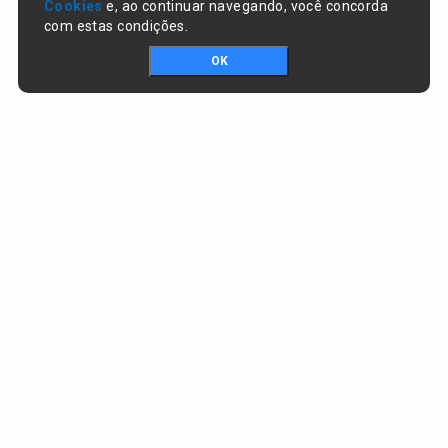
Cookies
e, ao continuar navegando, você concorda
com estas condições.
OK
Portal da transparência © Copyright. Todos os direitos reservados
Prefeitura de Lagoa do Piauí / PI
CNPJ:
01.612.583/0001-74
RUA JOSÉ SOARES DA SILVA , nº 1488, CENTRO