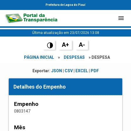
Prefeitura de Lagoa do Piauí
Última atualização em 23/07/2026 13:08
A+
A-
PÁGINA INICIAL
»
DESPESAS
» DESPESA
Exportar:
JSON
|
CSV
|
EXCEL
|
PDF
Detalhes do Empenho
Empenho
0803147
Mês