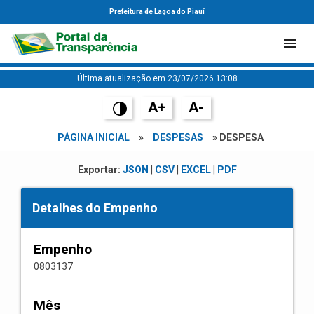
Prefeitura de Lagoa do Piauí
Última atualização em 23/07/2026 13:08
A+
A-
PÁGINA INICIAL
»
DESPESAS
» DESPESA
Exportar:
JSON
|
CSV
|
EXCEL
|
PDF
Detalhes do Empenho
Empenho
0803137
Mês