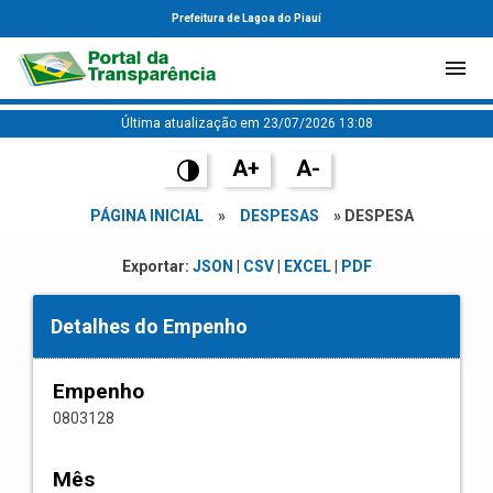
Prefeitura de Lagoa do Piauí
Última atualização em 23/07/2026 13:08
A+
A-
PÁGINA INICIAL
»
DESPESAS
» DESPESA
Exportar:
JSON
|
CSV
|
EXCEL
|
PDF
Detalhes do Empenho
Empenho
0803128
Mês