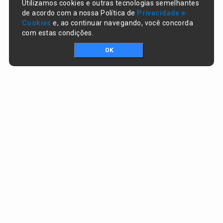
Utilizamos cookies e outras tecnologias semelhantes
de acordo com a nossa Política de
Privacidade e
Cookies
e, ao continuar navegando, você concorda
com estas condições.
OK
Portal da transparência © Copyright. Todos os direitos reservados
Prefeitura de Lagoa do Piauí / PI