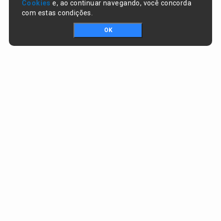
Cookies
e, ao continuar navegando, você concorda
com estas condições.
OK
Portal da transparência © Copyright. Todos os direitos reservados
Prefeitura de Lagoa do Piauí / PI
CNPJ:
01.612.583/0001-74
RUA JOSÉ SOARES DA SILVA , nº 1488, CENTRO