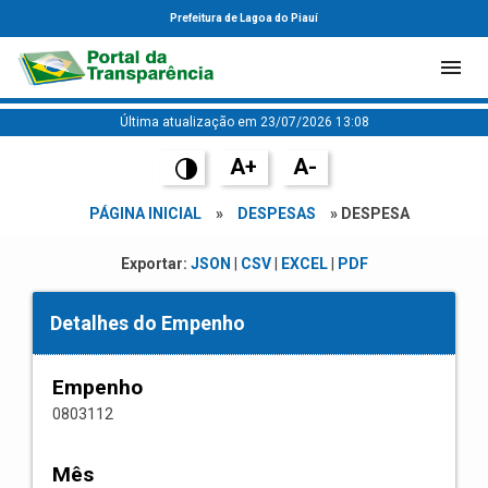
Prefeitura de Lagoa do Piauí
Última atualização em 23/07/2026 13:08
A+
A-
PÁGINA INICIAL
»
DESPESAS
» DESPESA
Exportar:
JSON
|
CSV
|
EXCEL
|
PDF
Detalhes do Empenho
Empenho
0803112
Mês