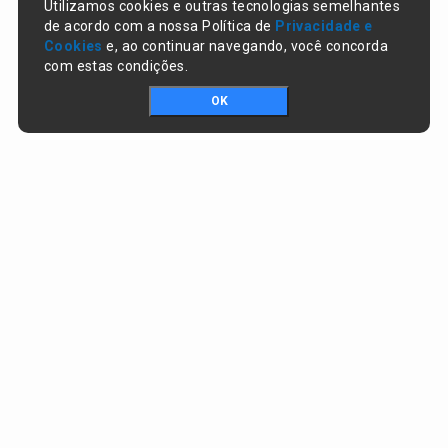
Utilizamos cookies e outras tecnologias semelhantes
de acordo com a nossa Política de
Privacidade e
Cookies
e, ao continuar navegando, você concorda
com estas condições.
OK
Portal da transparência © Copyright. Todos os direitos reservados
Prefeitura de Lagoa do Piauí / PI