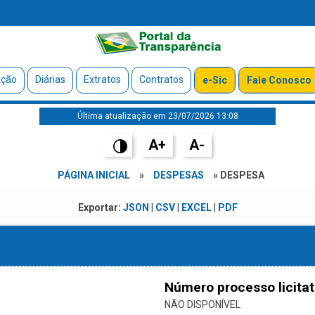
ação
Diárias
Extratos
Contratos
e-Sic
Fale Conosco
Última atualização em 23/07/2026 13:08
A+
A-
PÁGINA INICIAL
»
DESPESAS
» DESPESA
Exportar:
JSON
|
CSV
|
EXCEL
|
PDF
Número processo licitat
NÃO DISPONÍVEL