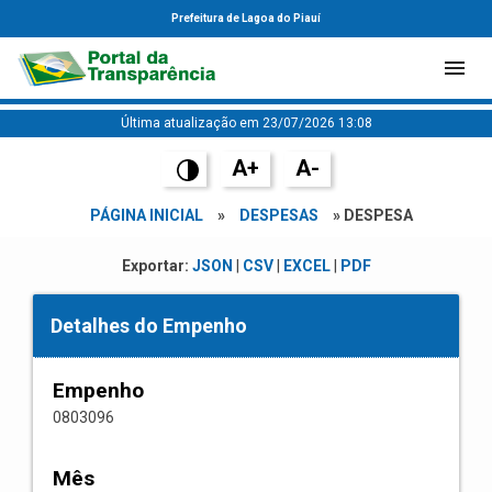
Prefeitura de Lagoa do Piauí
Última atualização em 23/07/2026 13:08
A+
A-
PÁGINA INICIAL
»
DESPESAS
» DESPESA
Exportar:
JSON
|
CSV
|
EXCEL
|
PDF
Detalhes do Empenho
Empenho
0803096
Mês