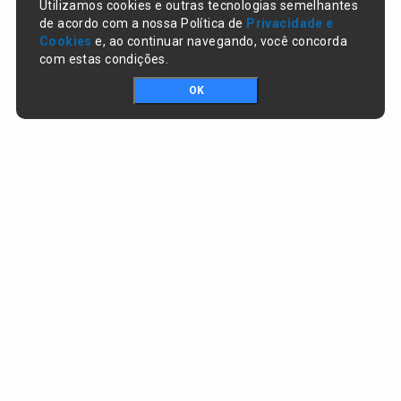
Utilizamos cookies e outras tecnologias semelhantes
de acordo com a nossa Política de
Privacidade e
Cookies
e, ao continuar navegando, você concorda
com estas condições.
OK
Portal da transparência © Copyright. Todos os direitos reservados
Prefeitura de Lagoa do Piauí / PI