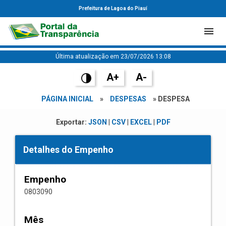
Prefeitura de Lagoa do Piauí
Última atualização em 23/07/2026 13:08
A+
A-
PÁGINA INICIAL
»
DESPESAS
» DESPESA
Exportar:
JSON
|
CSV
|
EXCEL
|
PDF
Detalhes do Empenho
Empenho
0803090
Mês