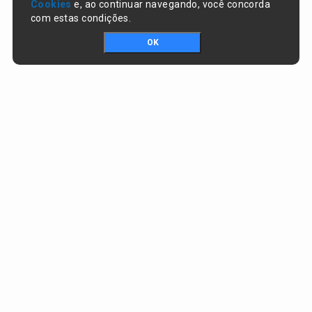
Cookies
e, ao continuar navegando, você concorda
com estas condições.
OK
Portal da transparência © Copyright. Todos os direitos reservados
Prefeitura de Lagoa do Piauí / PI
CNPJ:
01.612.583/0001-74
RUA JOSÉ SOARES DA SILVA , nº 1488, CENTRO