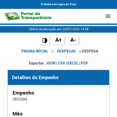
Prefeitura de Lagoa do Piauí
Última atualização em 23/07/2026 13:08
A+
A-
PÁGINA INICIAL
»
DESPESAS
» DESPESA
Exportar:
JSON
|
CSV
|
EXCEL
|
PDF
Detalhes do Empenho
Empenho
0803084
Mês