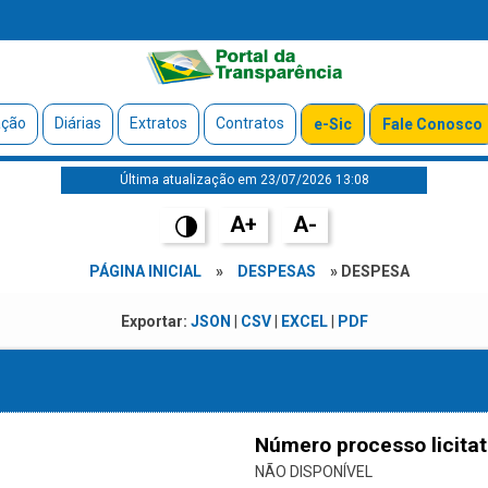
ação
Diárias
Extratos
Contratos
e-Sic
Fale Conosco
Última atualização em 23/07/2026 13:08
A+
A-
PÁGINA INICIAL
»
DESPESAS
» DESPESA
Exportar:
JSON
|
CSV
|
EXCEL
|
PDF
Número processo licitat
NÃO DISPONÍVEL