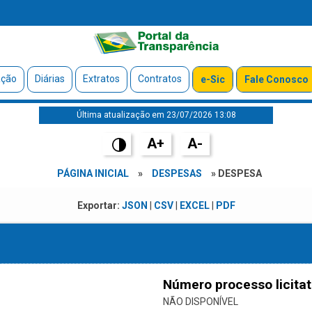
ação
Diárias
Extratos
Contratos
e-Sic
Fale Conosco
Última atualização em 23/07/2026 13:08
A+
A-
PÁGINA INICIAL
»
DESPESAS
» DESPESA
Exportar:
JSON
|
CSV
|
EXCEL
|
PDF
Número processo licitat
NÃO DISPONÍVEL