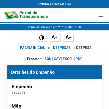
Prefeitura de Lagoa do Piauí
Última atualização em 23/07/2026 13:08
A+
A-
PÁGINA INICIAL
»
DESPESAS
» DESPESA
Exportar:
JSON
|
CSV
|
EXCEL
|
PDF
Detalhes do Empenho
Empenho
0803073
Mês