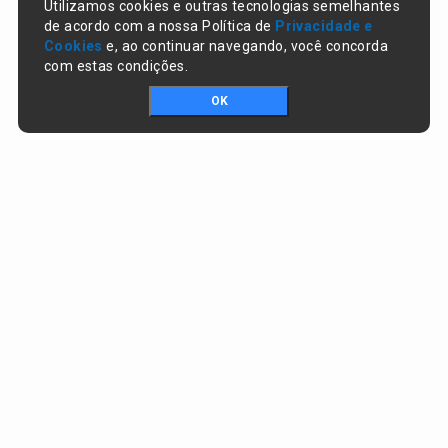
Utilizamos cookies e outras tecnologias semelhantes
de acordo com a nossa Política de
Privacidade e
Cookies
e, ao continuar navegando, você concorda
com estas condições.
OK
Portal da transparência © Copyright. Todos os direitos reservados
Prefeitura de Lagoa do Piauí / PI