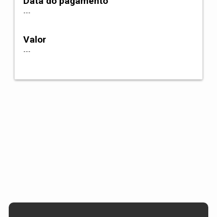
Data do pagamento
---
Valor
---