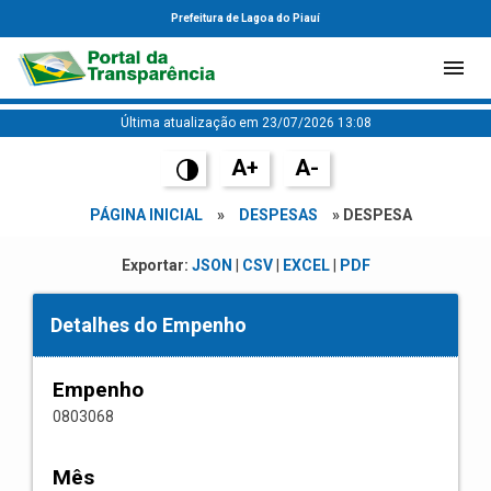
Prefeitura de Lagoa do Piauí
Última atualização em 23/07/2026 13:08
A+
A-
PÁGINA INICIAL
»
DESPESAS
» DESPESA
Exportar:
JSON
|
CSV
|
EXCEL
|
PDF
Detalhes do Empenho
Empenho
0803068
Mês