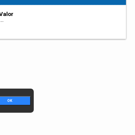
Valor
---
OK