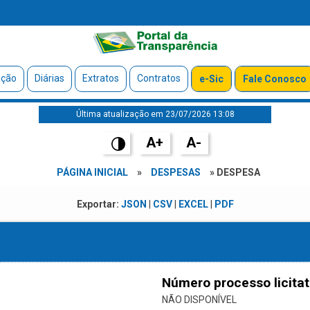
ação
Diárias
Extratos
Contratos
e-Sic
Fale Conosco
Última atualização em 23/07/2026 13:08
A+
A-
PÁGINA INICIAL
»
DESPESAS
» DESPESA
Exportar:
JSON
|
CSV
|
EXCEL
|
PDF
Número processo licitat
NÃO DISPONÍVEL