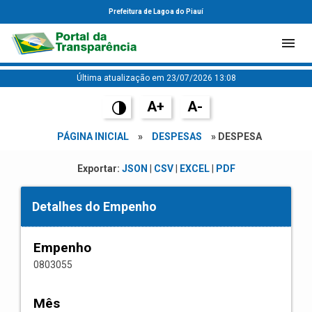
Prefeitura de Lagoa do Piauí
Última atualização em 23/07/2026 13:08
A+
A-
PÁGINA INICIAL
»
DESPESAS
» DESPESA
Exportar:
JSON
|
CSV
|
EXCEL
|
PDF
Detalhes do Empenho
Empenho
0803055
Mês