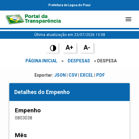
Prefeitura de Lagoa do Piauí
Última atualização em 23/07/2026 13:08
A+
A-
PÁGINA INICIAL
»
DESPESAS
» DESPESA
Exportar:
JSON
|
CSV
|
EXCEL
|
PDF
Detalhes do Empenho
Empenho
0803038
Mês