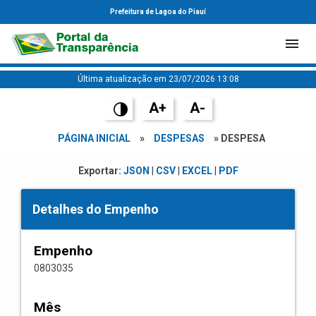
Prefeitura de Lagoa do Piauí
Última atualização em 23/07/2026 13:08
A+
A-
PÁGINA INICIAL
»
DESPESAS
» DESPESA
Exportar:
JSON
|
CSV
|
EXCEL
|
PDF
Detalhes do Empenho
Empenho
0803035
Mês