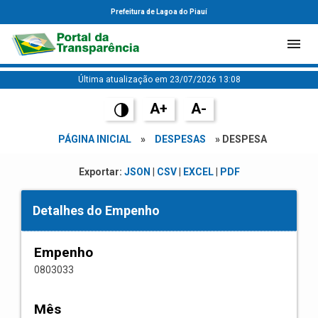
Prefeitura de Lagoa do Piauí
Última atualização em 23/07/2026 13:08
A+
A-
PÁGINA INICIAL
»
DESPESAS
» DESPESA
Exportar:
JSON
|
CSV
|
EXCEL
|
PDF
Detalhes do Empenho
Empenho
0803033
Mês