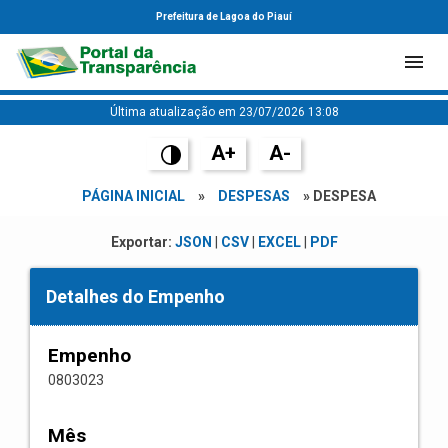
Prefeitura de Lagoa do Piauí
Última atualização em 23/07/2026 13:08
A+
A-
PÁGINA INICIAL
»
DESPESAS
» DESPESA
Exportar:
JSON
|
CSV
|
EXCEL
|
PDF
Detalhes do Empenho
Empenho
0803023
Mês