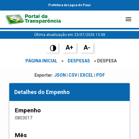
Prefeitura de Lagoa do Piauí
Última atualização em 23/07/2026 13:08
A+
A-
PÁGINA INICIAL
»
DESPESAS
» DESPESA
Exportar:
JSON
|
CSV
|
EXCEL
|
PDF
Detalhes do Empenho
Empenho
0803017
Mês