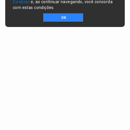
Cookies
e, ao continuar navegando, você concorda
com estas condições.
OK
Portal da transparência © Copyright. Todos os direitos reservados
Prefeitura de Lagoa do Piauí / PI
CNPJ:
01.612.583/0001-74
RUA JOSÉ SOARES DA SILVA , nº 1488, CENTRO