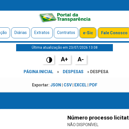
ação
Diárias
Extratos
Contratos
e-Sic
Fale Conosco
Última atualização em 23/07/2026 13:08
A+
A-
PÁGINA INICIAL
»
DESPESAS
» DESPESA
Exportar:
JSON
|
CSV
|
EXCEL
|
PDF
Número processo licitat
NÃO DISPONÍVEL