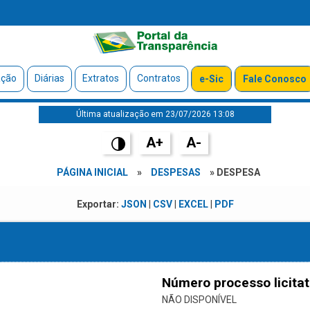
ação
Diárias
Extratos
Contratos
e-Sic
Fale Conosco
Última atualização em 23/07/2026 13:08
A+
A-
PÁGINA INICIAL
»
DESPESAS
» DESPESA
Exportar:
JSON
|
CSV
|
EXCEL
|
PDF
Número processo licitat
NÃO DISPONÍVEL