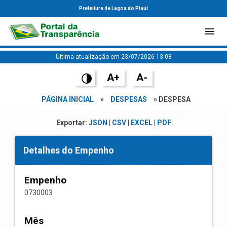
Prefeitura de Lagoa do Piauí
Última atualização em 23/07/2026 13:08
A+
A-
PÁGINA INICIAL
»
DESPESAS
» DESPESA
Exportar:
JSON
|
CSV
|
EXCEL
|
PDF
Detalhes do Empenho
Empenho
0730003
Mês