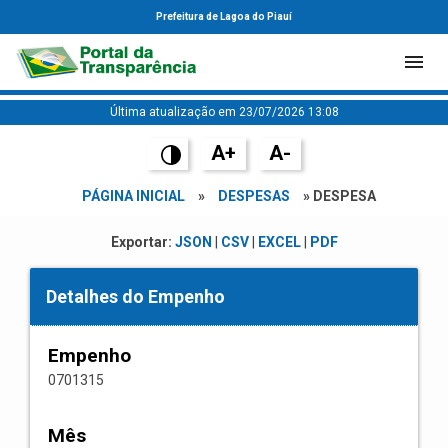
Prefeitura de Lagoa do Piauí
Última atualização em 23/07/2026 13:08
A+
A-
PÁGINA INICIAL
»
DESPESAS
» DESPESA
Exportar:
JSON
|
CSV
|
EXCEL
|
PDF
Detalhes do Empenho
Empenho
0701315
Mês