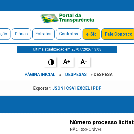
ação
Diárias
Extratos
Contratos
e-Sic
Fale Conosco
Última atualização em 23/07/2026 13:08
A+
A-
PÁGINA INICIAL
»
DESPESAS
» DESPESA
Exportar:
JSON
|
CSV
|
EXCEL
|
PDF
Número processo licitat
NÃO DISPONÍVEL