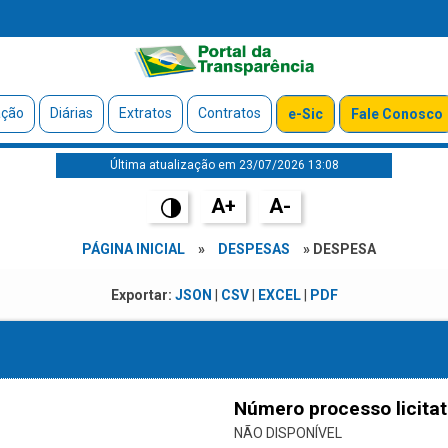
ação
Diárias
Extratos
Contratos
e-Sic
Fale Conosco
Última atualização em 23/07/2026 13:08
A+
A-
PÁGINA INICIAL
»
DESPESAS
» DESPESA
Exportar:
JSON
|
CSV
|
EXCEL
|
PDF
Número processo licitat
NÃO DISPONÍVEL