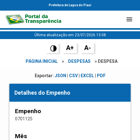
Prefeitura de Lagoa do Piauí
Última atualização em 23/07/2026 13:08
A+
A-
PÁGINA INICIAL
»
DESPESAS
» DESPESA
Exportar:
JSON
|
CSV
|
EXCEL
|
PDF
Detalhes do Empenho
Empenho
0701125
Mês