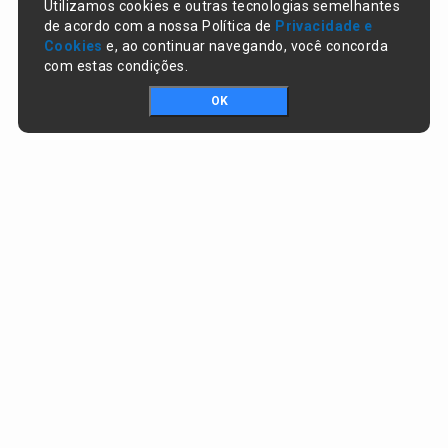
Utilizamos cookies e outras tecnologias semelhantes
de acordo com a nossa Política de
Privacidade e
Cookies
e, ao continuar navegando, você concorda
com estas condições.
OK
Portal da transparência © Copyright. Todos os direitos reservados
Prefeitura de Lagoa do Piauí / PI