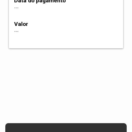
Data do pagamento
---
Valor
---