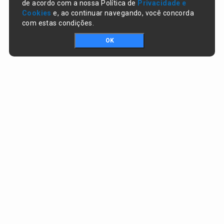
de acordo com a nossa Política de
Privacidade e
Cookies
e, ao continuar navegando, você concorda
com estas condições.
OK
Portal da transparência © Copyright. Todos os direitos reservados
Prefeitura de Lagoa do Piauí / PI
CNPJ:
01.612.583/0001-74