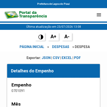
Prefeitura de Lagoa do Piauí
Última atualização em 23/07/2026 13:08
A+
A-
PÁGINA INICIAL
»
DESPESAS
» DESPESA
Exportar:
JSON
|
CSV
|
EXCEL
|
PDF
Detalhes do Empenho
Empenho
0701091
Mês