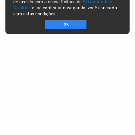
de acordo com a nossa Política de
Privacidade e
Cookies
e, ao continuar navegando, você concorda
com estas condições.
OK
Portal da transparência © Copyright. Todos os direitos reservados
Prefeitura de Lagoa do Piauí / PI
CNPJ:
01.612.583/0001-74