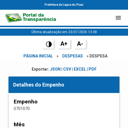
Prefeitura de Lagoa do Piauí
Última atualização em 23/07/2026 13:08
A+
A-
PÁGINA INICIAL
»
DESPESAS
» DESPESA
Exportar:
JSON
|
CSV
|
EXCEL
|
PDF
Detalhes do Empenho
Empenho
0701070
Mês