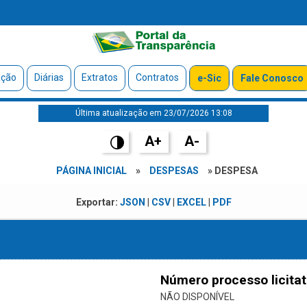
ação
Diárias
Extratos
Contratos
e-Sic
Fale Conosco
Última atualização em 23/07/2026 13:08
A+
A-
PÁGINA INICIAL
»
DESPESAS
» DESPESA
Exportar:
JSON
|
CSV
|
EXCEL
|
PDF
Número processo licitat
NÃO DISPONÍVEL