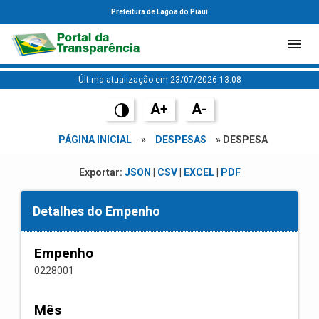
Prefeitura de Lagoa do Piauí
Última atualização em 23/07/2026 13:08
A+
A-
PÁGINA INICIAL
»
DESPESAS
» DESPESA
Exportar:
JSON
|
CSV
|
EXCEL
|
PDF
Detalhes do Empenho
Empenho
0228001
Mês