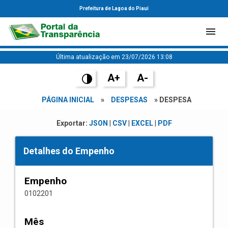
Prefeitura de Lagoa do Piauí
Última atualização em 23/07/2026 13:08
A+
A-
PÁGINA INICIAL
»
DESPESAS
» DESPESA
Exportar:
JSON
|
CSV
|
EXCEL
|
PDF
Detalhes do Empenho
Empenho
0102201
Mês