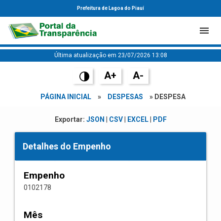
Prefeitura de Lagoa do Piauí
Última atualização em 23/07/2026 13:08
A+
A-
PÁGINA INICIAL
»
DESPESAS
» DESPESA
Exportar:
JSON
|
CSV
|
EXCEL
|
PDF
Detalhes do Empenho
Empenho
0102178
Mês