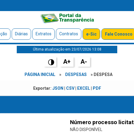
ação
Diárias
Extratos
Contratos
e-Sic
Fale Conosco
Última atualização em 23/07/2026 13:08
A+
A-
PÁGINA INICIAL
»
DESPESAS
» DESPESA
Exportar:
JSON
|
CSV
|
EXCEL
|
PDF
Número processo licitat
NÃO DISPONÍVEL