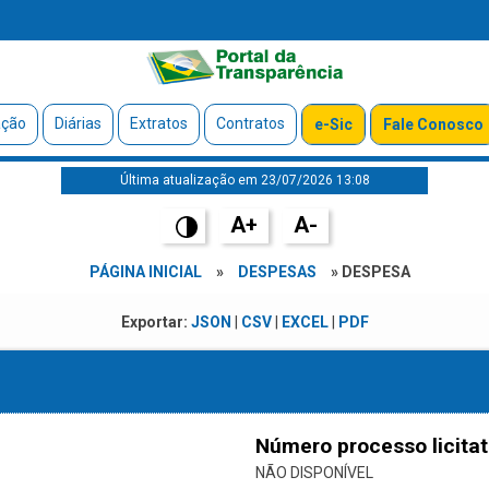
ação
Diárias
Extratos
Contratos
e-Sic
Fale Conosco
Última atualização em 23/07/2026 13:08
A+
A-
PÁGINA INICIAL
»
DESPESAS
» DESPESA
Exportar:
JSON
|
CSV
|
EXCEL
|
PDF
Número processo licitat
NÃO DISPONÍVEL