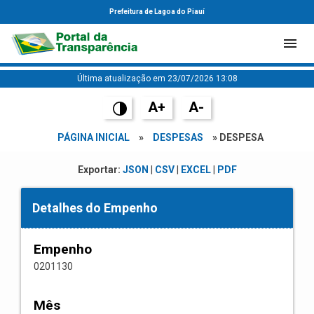
Prefeitura de Lagoa do Piauí
Última atualização em 23/07/2026 13:08
A+
A-
PÁGINA INICIAL
»
DESPESAS
» DESPESA
Exportar:
JSON
|
CSV
|
EXCEL
|
PDF
Detalhes do Empenho
Empenho
0201130
Mês