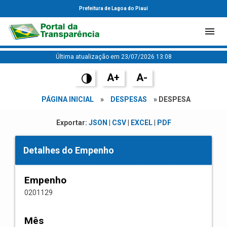
Prefeitura de Lagoa do Piauí
Última atualização em 23/07/2026 13:08
A+
A-
PÁGINA INICIAL
»
DESPESAS
» DESPESA
Exportar:
JSON
|
CSV
|
EXCEL
|
PDF
Detalhes do Empenho
Empenho
0201129
Mês